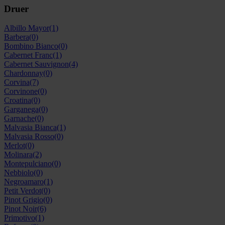
Druer
Albillo Mayor
(1)
Barbera
(0)
Bombino Bianco
(0)
Cabernet Franc
(1)
Cabernet Sauvignon
(4)
Chardonnay
(0)
Corvina
(7)
Corvinone
(0)
Croatina
(0)
Garganega
(0)
Garnache
(0)
Malvasia Bianca
(1)
Malvasia Rosso
(0)
Merlot
(0)
Molinara
(2)
Montepulciano
(0)
Nebbiolo
(0)
Negroamaro
(1)
Petit Verdot
(0)
Pinot Grigio
(0)
Pinot Noir
(6)
Primotivo
(1)