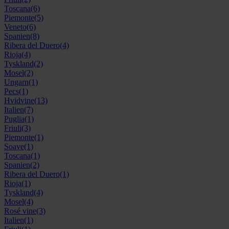
Toscana
(6)
Piemonte
(5)
Veneto
(6)
Spanien
(8)
Ribera del Duero
(4)
Rioja
(4)
Tyskland
(2)
Mosel
(2)
Ungarn
(1)
Pecs
(1)
Hvidvine
(13)
Italien
(7)
Puglia
(1)
Friuli
(3)
Piemonte
(1)
Soave
(1)
Toscana
(1)
Spanien
(2)
Ribera del Duero
(1)
Rioja
(1)
Tyskland
(4)
Mosel
(4)
Rosé vine
(3)
Italien
(1)