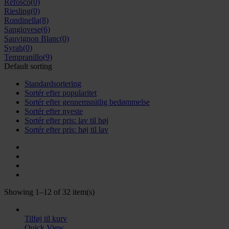
Refosco
(0)
Riesling
(0)
Rondinella
(8)
Sangiovese
(6)
Sauvignon Blanc
(0)
Syrah
(0)
Tempranillo
(9)
Default sorting
Standardsortering
Sortér efter popularitet
Sortér efter gennemsnitlig bedømmelse
Sortér efter nyeste
Sortér efter pris: lav til høj
Sortér efter pris: høj til lav
Showing 1–12 of 32 item(s)
Tilføj til kurv
Quick View