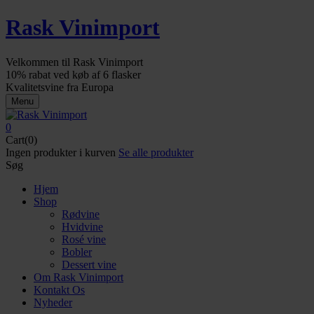
Rask Vinimport
Velkommen til Rask Vinimport
10% rabat ved køb af 6 flasker
Kvalitetsvine fra Europa
Menu
0
Cart(0)
Ingen produkter i kurven
Se alle produkter
Søg
Hjem
Shop
Rødvine
Hvidvine
Rosé vine
Bobler
Dessert vine
Om Rask Vinimport
Kontakt Os
Nyheder