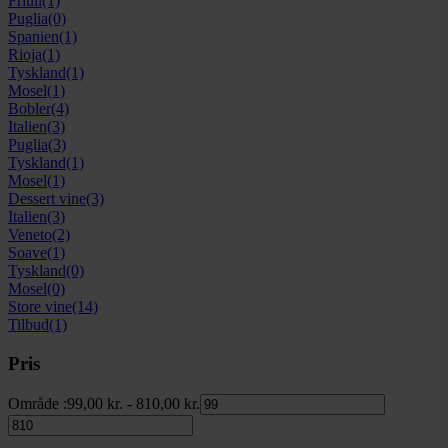
Friuli
(1)
Puglia
(0)
Spanien
(1)
Rioja
(1)
Tyskland
(1)
Mosel
(1)
Bobler
(4)
Italien
(3)
Puglia
(3)
Tyskland
(1)
Mosel
(1)
Dessert vine
(3)
Italien
(3)
Veneto
(2)
Soave
(1)
Tyskland
(0)
Mosel
(0)
Store vine
(14)
Tilbud
(1)
Pris
Område :
99,00
kr.
-
810,00
kr.