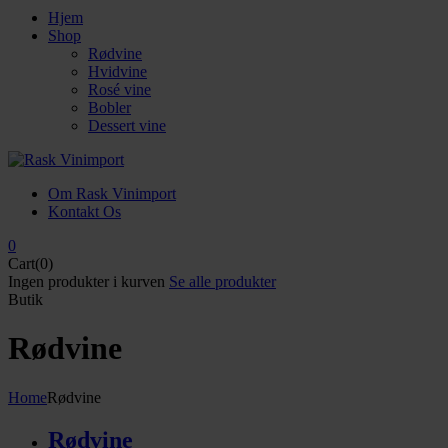
Hjem
Shop
Rødvine
Hvidvine
Rosé vine
Bobler
Dessert vine
Om Rask Vinimport
Kontakt Os
0
Cart(0)
Ingen produkter i kurven
Se alle produkter
Butik
Rødvine
Home
Rødvine
Rødvine