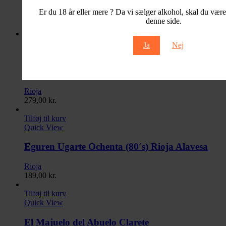
Er du 18 år eller mere ? Da vi sælger alkohol, skal du være 
denne side.
Tilføj til kurv
Ja
Nej
Quick View
Eguren Ugarte Martin Chendoya Reserva
Rioja
279,00
kr.
Tilføj til kurv
Quick View
Eguren Ugarte Ochenta (80´s) Rioja Alavesa
Rioja
189,00
kr.
Tilføj til kurv
Quick View
El Majuelo del Abuelo Clarete