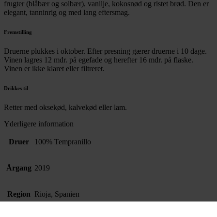
frugter (blåbær og solbær), vanilje, kokosnød og ristet brød. Den er
elegant, tanninrig og med lang eftersmag.
Fremstilling
Druerne plukkes i oktober. Efter presning gærer druerne i 10 dage.
Vinen lagres 12 mdr. på egefade og herefter 16 mdr. på flaske.
Vinen er ikke klaret eller filtreret.
Drikkes til
Retter med oksekød, kalvekød eller lam.
Yderligere information
Druer
100% Tempranillo
Årgang
2019
Region
Rioja, Spanien