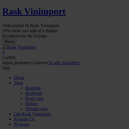
Rask Vinimport
Velkommen til Rask Vinimport
10% rabat ved køb af 6 flasker
Kvalitetsvine fra Europa
Menu
0
Cart(0)
Ingen produkter i kurven
Se alle produkter
Søg
Hjem
Shop
Rødvine
Hvidvine
Rosé vine
Bobler
Dessert vine
Om Rask Vinimport
Kontakt Os
Nyheder