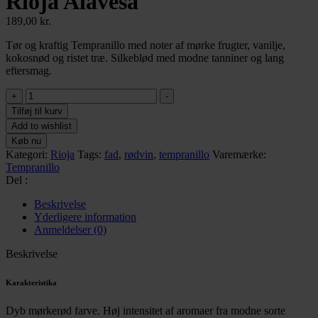
Rioja Alavesa
189,00
kr.
Tør og kraftig Tempranillo med noter af mørke frugter, vanilje,
kokosnød og ristet træ. Silkeblød med modne tanniner og lang
eftersmag.
Eguren
+
-
Ugarte
Tilføj til kurv
Ochenta
Add to wishlist
(80
Køb nu
´s)
Kategori:
Rioja
Tags:
fad
,
rødvin
,
tempranillo
Varemærke:
Rioja
Tempranillo
Alavesa
Del :
antal
Beskrivelse
Yderligere information
Anmeldelser (0)
Beskrivelse
Karakteristika
Dyb mørkerød farve. Høj intensitet af aromaer fra modne sorte