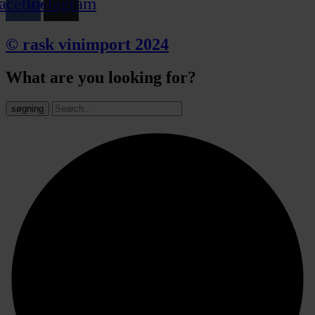
acebook
Instagram
© rask vinimport 2024
What are you looking for?
søgning