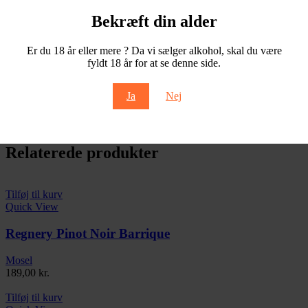
Vingård
Eguren Ugarte
Bekræft din alder
Anmeldelser (0)
Er du 18 år eller mere ? Da vi sælger alkohol, skal du være
Anmeldelser
fyldt 18 år for at se denne side.
Der er ingen anmeldelser endnu.
Ja
Nej
Kun logged in customers who have purchased this product may
leave a review.
Relaterede produkter
Tilføj til kurv
Quick View
Regnery Pinot Noir Barrique
Mosel
189,00
kr.
Tilføj til kurv