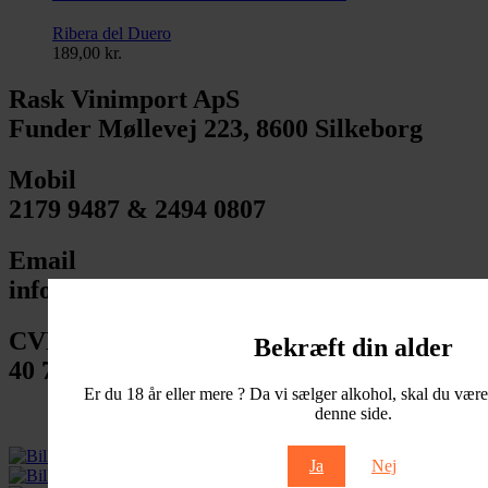
Ribera del Duero
189,00
kr.
Rask Vinimport ApS
Funder Møllevej 223, 8600 Silkeborg
Mobil
2179 9487 & 2494 0807
Email
info@raskvinimport.dk
CVR nummer
Bekræft din alder
40 73 29 50
Er du 18 år eller mere ? Da vi sælger alkohol, skal du være 
denne side.
Om Rask Vinimport
Handelsbetingelser
Ja
Nej