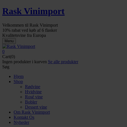
Rask Vinimport
Velkommen til Rask Vinimport
10% rabat ved køb af 6 flasker
Kvalitetsvine fra Europa
Menu
0
Cart(0)
Ingen produkter i kurven
Se alle produkter
Søg
Hjem
Shop
Rødvine
Hvidvine
Rosé vine
Bobler
Dessert vine
Om Rask Vinimport
Kontakt Os
Nyheder