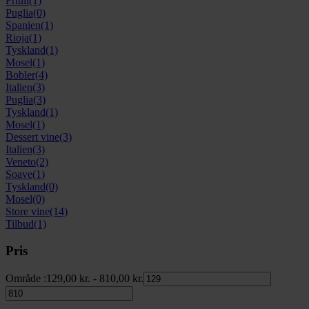
Friuli
(1)
Puglia
(0)
Spanien
(1)
Rioja
(1)
Tyskland
(1)
Mosel
(1)
Bobler
(4)
Italien
(3)
Puglia
(3)
Tyskland
(1)
Mosel
(1)
Dessert vine
(3)
Italien
(3)
Veneto
(2)
Soave
(1)
Tyskland
(0)
Mosel
(0)
Store vine
(14)
Tilbud
(1)
Pris
Område :
129,00
kr.
-
810,00
kr.