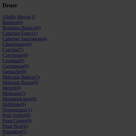
Druer
Albillo Mayor
(1)
Barbera
(0)
Bombino Bianco
(0)
Cabernet Franc
(1)
Cabernet Sauvignon
(4)
Chardonnay
(0)
Corvina
(7)
Corvinone
(0)
Croatina
(0)
Garganega
(0)
Garnache
(0)
Malvasia Bianca
(1)
Malvasia Rosso
(0)
Merlot
(0)
Molinara
(2)
Montepulciano
(0)
Nebbiolo
(0)
Negroamaro
(1)
Petit Verdot
(0)
Pinot Grigio
(0)
Pinot Noir
(6)
Primotivo
(1)