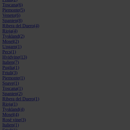
Toscana
(6)
Piemonte
(5)
Veneto
(6)
Spanien
(8)
Ribera del Duero
(4)
Rioja
(4)
Tyskland
(2)
Mosel
(2)
Ungarn
(1)
Pecs
(1)
Hvidvine
(13)
Italien
(7)
Puglia
(1)
Friuli
(3)
Piemonte
(1)
Soave
(1)
Toscana
(1)
Spanien
(2)
Ribera del Duero
(1)
Rioja
(1)
Tyskland
(4)
Mosel
(4)
Rosé vine
(3)
Italien
(1)