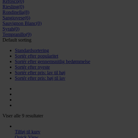
Refosco
(0)
Riesling
(0)
Rondinella
(8)
Sangiovese
(6)
Sauvignon Blanc
(0)
Syrah
(0)
Tempranillo
(9)
Default sorting
Standardsortering
Sortér efter popularitet
Sortér efter gennemsnitlig bedømmelse
Sortér efter nyeste
Sortér efter pris: lav til høj
Sortér efter pris: høj til lav
Viser alle 9 resultater
Tilføj til kurv
Quick View