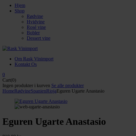
Hjem
Shop
Rødvine
Hvidvine
Rosé vine
Bobler
Dessert vine
Om Rask Vinimport
Kontakt Os
0
Cart(0)
Ingen produkter i kurven
Se alle produkter
Home
Rødvine
Spanien
Rioja
Eguren Ugarte Anastasio
Eguren Ugarte Anastasio