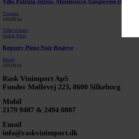
Villa Patrizia Istrico, Montecucco Sangiovese DOCG
Toscana
169,00
kr.
Tilføj til kurv
Quick View
Regnery Pinot Noir Reserve
Mosel
259,00
kr.
Rask Vinimport ApS
Funder Møllevej 223, 8600 Silkeborg
Mobil
2179 9487 & 2494 0807
Email
info@raskvinimport.dk