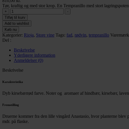
810,00
kr.
Tør, kraftig og med stor krop. En Tempranillo med stort lagringspotent
Eguren
+
-
Ugarte
Tilføj til kurv
Anastasio
Add to wishlist
antal
Køb nu
Kategorier:
Rioja
,
Store vine
Tags:
fad
,
rødvin
,
tempranillo
Varemærk
Del :
Beskrivelse
Yderligere information
Anmeldelser (0)
Beskrivelse
Karakteristika
Dyb kirsebærrød farve.
Noter og aromaer af hindbær, kirsebær, laven
Fremstilling
Druerne kommer fra den lille vingård Anastasio, hvor planterne blev p
mdr. på flaske.