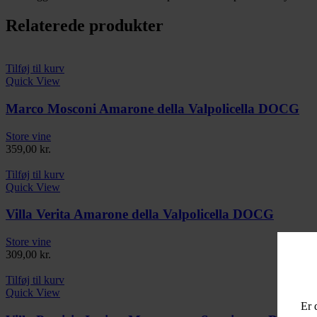
Relaterede produkter
Tilføj til kurv
Quick View
Marco Mosconi Amarone della Valpolicella DOCG
Store vine
359,00
kr.
Tilføj til kurv
Quick View
Villa Verita Amarone della Valpolicella DOCG
Store vine
309,00
kr.
Tilføj til kurv
Quick View
Er 