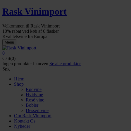
Rask Vinimport
Velkommen til Rask Vinimport
10% rabat ved køb af 6 flasker
Kvalitetsvine fra Europa
Menu
0
Cart(0)
Ingen produkter i kurven
Se alle produkter
Søg
Hjem
Shop
Rødvine
Hvidvine
Rosé vine
Bobler
Dessert vine
Om Rask Vinimport
Kontakt Os
Nyheder