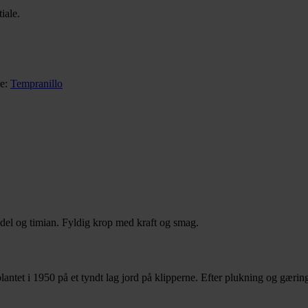
iale.
e:
Tempranillo
del og timian. Fyldig krop med kraft og smag.
lantet i 1950 på et tyndt lag jord på klipperne. Efter plukning og gærin