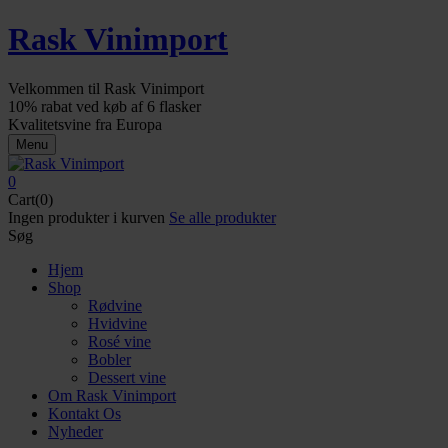
Rask Vinimport
Velkommen til Rask Vinimport
10% rabat ved køb af 6 flasker
Kvalitetsvine fra Europa
Menu
0
Cart(0)
Ingen produkter i kurven
Se alle produkter
Søg
Hjem
Shop
Rødvine
Hvidvine
Rosé vine
Bobler
Dessert vine
Om Rask Vinimport
Kontakt Os
Nyheder