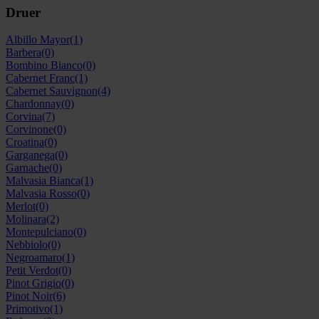
Druer
Albillo Mayor
(1)
Barbera
(0)
Bombino Bianco
(0)
Cabernet Franc
(1)
Cabernet Sauvignon
(4)
Chardonnay
(0)
Corvina
(7)
Corvinone
(0)
Croatina
(0)
Garganega
(0)
Garnache
(0)
Malvasia Bianca
(1)
Malvasia Rosso
(0)
Merlot
(0)
Molinara
(2)
Montepulciano
(0)
Nebbiolo
(0)
Negroamaro
(1)
Petit Verdot
(0)
Pinot Grigio
(0)
Pinot Noir
(6)
Primotivo
(1)