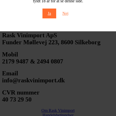
fyldt 18 år for at se denne side.
Regnery Riesling Cremant Brut
Ja
Nej
Mosel
209,00
kr.
Rask Vinimport ApS
Funder Møllevej 223, 8600 Silkeborg
Mobil
2179 9487 & 2494 0807
Email
info@raskvinimport.dk
CVR nummer
40 73 29 50
Om Rask Vinimport
Handelsbetingelser