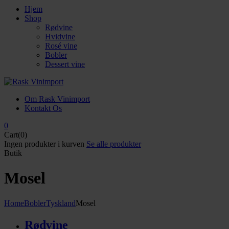
Hjem
Shop
Rødvine
Hvidvine
Rosé vine
Bobler
Dessert vine
Om Rask Vinimport
Kontakt Os
0
Cart(0)
Ingen produkter i kurven
Se alle produkter
Butik
Mosel
Home
Bobler
Tyskland
Mosel
Rødvine