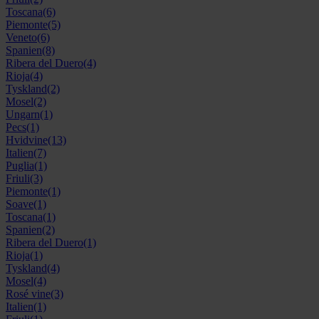
Toscana
(6)
Piemonte
(5)
Veneto
(6)
Spanien
(8)
Ribera del Duero
(4)
Rioja
(4)
Tyskland
(2)
Mosel
(2)
Ungarn
(1)
Pecs
(1)
Hvidvine
(13)
Italien
(7)
Puglia
(1)
Friuli
(3)
Piemonte
(1)
Soave
(1)
Toscana
(1)
Spanien
(2)
Ribera del Duero
(1)
Rioja
(1)
Tyskland
(4)
Mosel
(4)
Rosé vine
(3)
Italien
(1)