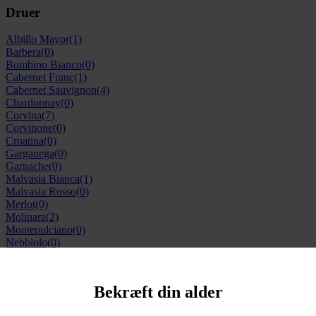
Druer
Albillo Mayor
(1)
Barbera
(0)
Bombino Bianco
(0)
Cabernet Franc
(1)
Cabernet Sauvignon
(4)
Chardonnay
(0)
Corvina
(7)
Corvinone
(0)
Croatina
(0)
Garganega
(0)
Garnache
(0)
Malvasia Bianca
(1)
Malvasia Rosso
(0)
Merlot
(0)
Molinara
(2)
Montepulciano
(0)
Nebbiolo
(0)
Negroamaro
(1)
Petit Verdot
(0)
Pinot Grigio
(0)
Bekræft din alder
Pinot Noir
(6)
Primotivo
(1)