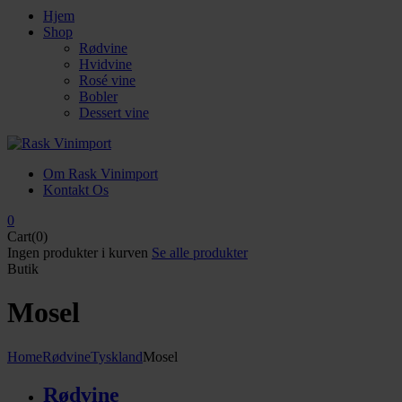
Hjem
Shop
Rødvine
Hvidvine
Rosé vine
Bobler
Dessert vine
Om Rask Vinimport
Kontakt Os
0
Cart(0)
Ingen produkter i kurven
Se alle produkter
Butik
Mosel
Home
Rødvine
Tyskland
Mosel
Rødvine