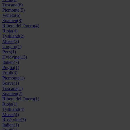
Toscana
(6)
Piemonte
(5)
Veneto
(6)
Spanien
(8)
Ribera del Duero
(4)
Rioja
(4)
Tyskland
(2)
Mosel
(2)
Ungarn
(1)
Pecs
(1)
Hvidvine
(13)
Italien
(7)
Puglia
(1)
Friuli
(3)
Piemonte
(1)
Soave
(1)
Toscana
(1)
Spanien
(2)
Ribera del Duero
(1)
Rioja
(1)
Tyskland
(4)
Mosel
(4)
Rosé vine
(3)
Italien
(1)