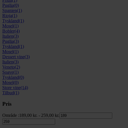
Friuli
(1)
Puglia
(0)
Spanien
(1)
Rioja
(1)
Tyskland
(1)
Mosel
(1)
Bobler
(4)
Italien
(3)
Puglia
(3)
Tyskland
(1)
Mosel
(1)
Dessert vine
(3)
Italien
(3)
Veneto
(2)
Soave
(1)
Tyskland
(0)
Mosel
(0)
Store vine
(14)
Tilbud
(1)
Pris
Område :
189,00
kr.
-
259,00
kr.