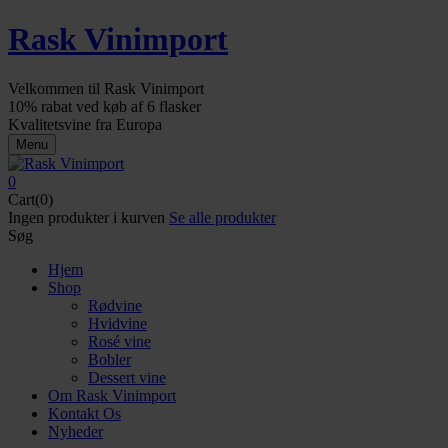
Rask Vinimport
Velkommen til Rask Vinimport
10% rabat ved køb af 6 flasker
Kvalitetsvine fra Europa
Menu
0
Cart(0)
Ingen produkter i kurven
Se alle produkter
Søg
Hjem
Shop
Rødvine
Hvidvine
Rosé vine
Bobler
Dessert vine
Om Rask Vinimport
Kontakt Os
Nyheder