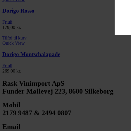
Dorigo Rosso
Friuli
179,00
kr.
Tilføj til kurv
Quick View
Dorigo Montschalapade
Friuli
269,00
kr.
Rask Vinimport ApS
Funder Møllevej 223, 8600 Silkeborg
Mobil
2179 9487 & 2494 0807
Email