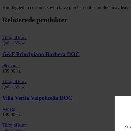
Kun logged in customers who have purchased this product may leave 
Relaterede produkter
Tilføj til kurv
Quick View
G&F Principiano Barbera DOC
Piemonte
139,00
kr.
Tilføj til kurv
Quick View
Villa Verita Valpolicella DOC
Veneto
139,00
kr.
Tilføj til kurv
Er 
Quick View