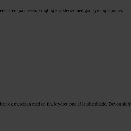
træder frem på næsen. Frugt og krydderier med god syre og tanniner.
ær og marcipan med en fin, krydret tone af laurbærblade. Devon skifret