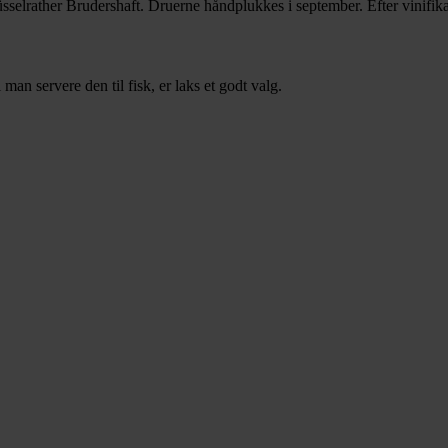
sselrather Brudershaft. Druerne håndplukkes i september. Efter vinifika
man servere den til fisk, er laks et godt valg.