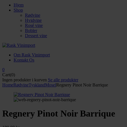
Hjem
Shop
Rødvine
Hvidvine
Rosé vine
Bobler
Dessert vine
Om Rask Vinimport
Kontakt Os
0
Cart(0)
Ingen produkter i kurven
Se alle produkter
Home
Rødvine
Tyskland
Mosel
Regnery Pinot Noir Barrique
Regnery Pinot Noir Barrique