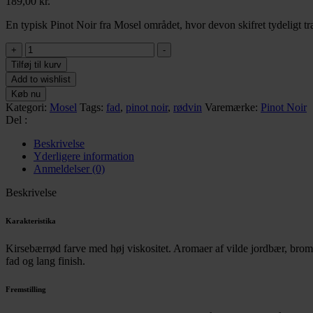
189,00
kr.
En typisk Pinot Noir fra Mosel området, hvor devon skifret tydeligt 
Regnery
+
-
Pinot
Tilføj til kurv
Noir
Add to wishlist
Barrique
Køb nu
antal
Kategori:
Mosel
Tags:
fad
,
pinot noir
,
rødvin
Varemærke:
Pinot Noir
Del :
Beskrivelse
Yderligere information
Anmeldelser (0)
Beskrivelse
Karakteristika
Kirsebærrød farve med høj viskositet. Aromaer af vilde jordbær, bromb
fad og lang finish.
Fremstilling