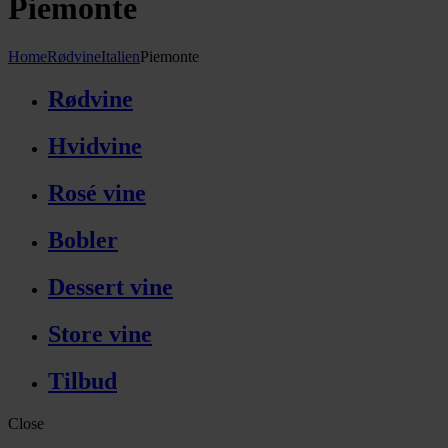
Piemonte
Home
Rødvine
Italien
Piemonte
Rødvine
Hvidvine
Rosé vine
Bobler
Dessert vine
Store vine
Tilbud
Close