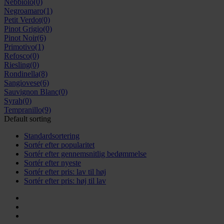
Nebbiolo
(0)
Negroamaro
(1)
Petit Verdot
(0)
Pinot Grigio
(0)
Pinot Noir
(6)
Primotivo
(1)
Refosco
(0)
Riesling
(0)
Rondinella
(8)
Sangiovese
(6)
Sauvignon Blanc
(0)
Syrah
(0)
Tempranillo
(9)
Default sorting
Standardsortering
Sortér efter popularitet
Sortér efter gennemsnitlig bedømmelse
Sortér efter nyeste
Sortér efter pris: lav til høj
Sortér efter pris: høj til lav