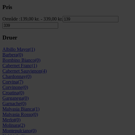
Pris
Område :
139,00
kr.
-
339,00
kr.
Druer
Albillo Mayor
(1)
Barbera
(0)
Bombino Bianco
(0)
Cabernet Franc
(1)
Cabernet Sauvignon
(4)
Chardonnay
(0)
Corvina
(7)
Corvinone
(0)
Croatina
(0)
Garganega
(0)
Garnache
(0)
Malvasia Bianca
(1)
Malvasia Rosso
(0)
Merlot
(0)
Molinara
(2)
Montepulciano
(0)