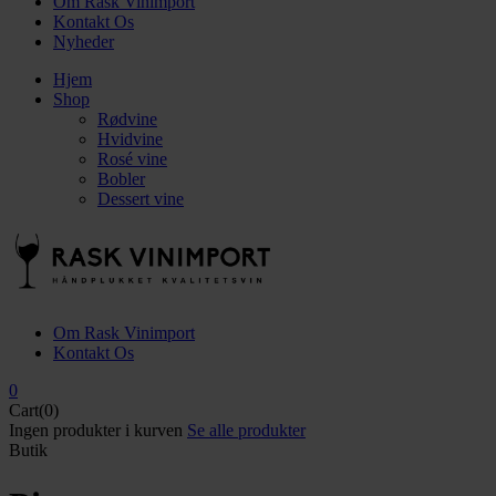
Om Rask Vinimport
Kontakt Os
Nyheder
Hjem
Shop
Rødvine
Hvidvine
Rosé vine
Bobler
Dessert vine
Om Rask Vinimport
Kontakt Os
0
Cart(0)
Ingen produkter i kurven
Se alle produkter
Butik