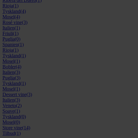
Ribera del Duero
(1)
Rioja
(1)
Tyskland
(4)
Mosel
(4)
Rosé vine
(3)
Italien
(1)
Friuli
(1)
Puglia
(0)
Spanien
(1)
Rioja
(1)
Tyskland
(1)
Mosel
(1)
Bobler
(4)
Italien
(3)
Puglia
(3)
Tyskland
(1)
Mosel
(1)
Dessert vine
(3)
Italien
(3)
Veneto
(2)
Soave
(1)
Tyskland
(0)
Mosel
(0)
Store vine
(14)
Tilbud
(1)