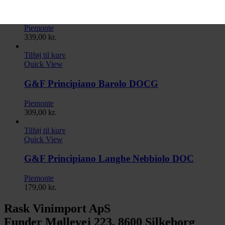
G&F Principiano Barolo Boscaretto DOCG
Piemonte
339,00
kr.
Tilføj til kurv
Quick View
G&F Principiano Barolo DOCG
Piemonte
309,00
kr.
Tilføj til kurv
Quick View
G&F Principiano Langhe Nebbiolo DOC
Piemonte
179,00
kr.
Rask Vinimport ApS
Funder Møllevej 223, 8600 Silkeborg