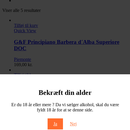
Viser alle 5 resultater
Tilføj til kurv
Quick View
G&F Principiano Barbera d´Alba Superiore
DOC
Piemonte
169,00
kr.
Tilføj til kurv
Quick View
G&F Principiano Barbera DOC
Bekræft din alder
Piemonte
Er du 18 år eller mere ? Da vi sælger alkohol, skal du være
139,00
kr.
fyldt 18 år for at se denne side.
Tilføj til kurv
Quick View
Ja
Nej