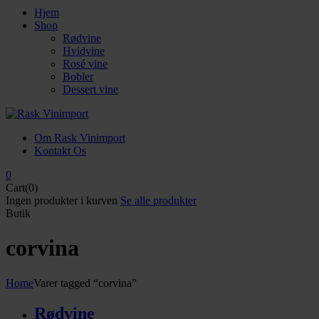
Hjem
Shop
Rødvine
Hvidvine
Rosé vine
Bobler
Dessert vine
Om Rask Vinimport
Kontakt Os
0
Cart(0)
Ingen produkter i kurven
Se alle produkter
Butik
corvina
Home
Varer tagged “corvina”
Rødvine