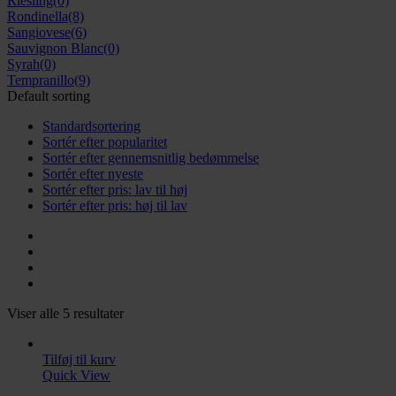
Riesling
(0)
Rondinella
(8)
Sangiovese
(6)
Sauvignon Blanc
(0)
Syrah
(0)
Tempranillo
(9)
Default sorting
Standardsortering
Sortér efter popularitet
Sortér efter gennemsnitlig bedømmelse
Sortér efter nyeste
Sortér efter pris: lav til høj
Sortér efter pris: høj til lav
Viser alle 5 resultater
Tilføj til kurv
Quick View