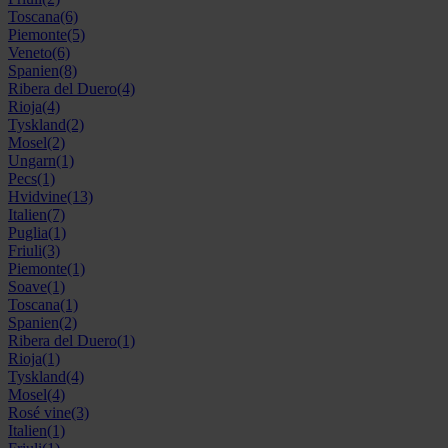
Toscana
(6)
Piemonte
(5)
Veneto
(6)
Spanien
(8)
Ribera del Duero
(4)
Rioja
(4)
Tyskland
(2)
Mosel
(2)
Ungarn
(1)
Pecs
(1)
Hvidvine
(13)
Italien
(7)
Puglia
(1)
Friuli
(3)
Piemonte
(1)
Soave
(1)
Toscana
(1)
Spanien
(2)
Ribera del Duero
(1)
Rioja
(1)
Tyskland
(4)
Mosel
(4)
Rosé vine
(3)
Italien
(1)