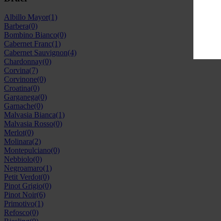
Albillo Mayor
(1)
Barbera
(0)
Bombino Bianco
(0)
Cabernet Franc
(1)
Cabernet Sauvignon
(4)
Chardonnay
(0)
Corvina
(7)
Corvinone
(0)
Croatina
(0)
Garganega
(0)
Garnache
(0)
Malvasia Bianca
(1)
Malvasia Rosso
(0)
Merlot
(0)
Molinara
(2)
Montepulciano
(0)
Nebbiolo
(0)
Negroamaro
(1)
Petit Verdot
(0)
Pinot Grigio
(0)
Pinot Noir
(6)
Primotivo
(1)
Refosco
(0)