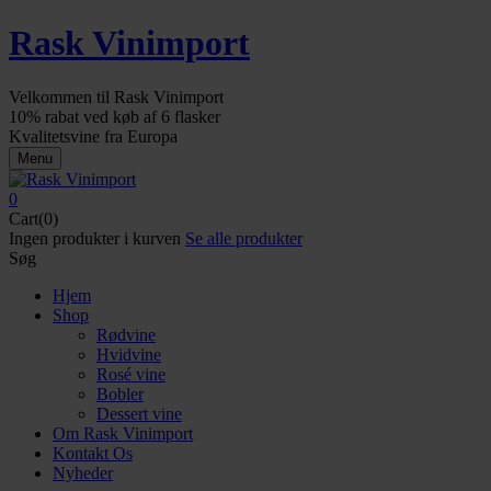
Rask Vinimport
Velkommen til Rask Vinimport
10% rabat ved køb af 6 flasker
Kvalitetsvine fra Europa
Menu
0
Cart(0)
Ingen produkter i kurven
Se alle produkter
Søg
Hjem
Shop
Rødvine
Hvidvine
Rosé vine
Bobler
Dessert vine
Om Rask Vinimport
Kontakt Os
Nyheder