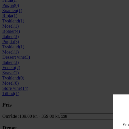
Friuli
(1)
Puglia
(0)
Spanien
(1)
Rioja
(1)
Tyskland
(1)
Mosel
(1)
Bobler
(4)
Italien
(3)
Puglia
(3)
Tyskland
(1)
Mosel
(1)
Dessert vine
(3)
Italien
(3)
Veneto
(2)
Soave
(1)
Tyskland
(0)
Mosel
(0)
Store vine
(14)
Tilbud
(1)
Pris
Område :
139,00
kr.
-
359,00
kr.
Er 
Druer