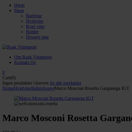
Hjem
Shop
Rødvine
Hvidvine
Rosé vine
Bobler
Dessert vine
Om Rask Vinimport
Kontakt Os
0
Cart(0)
Ingen produkter i kurven
Se alle produkter
Home
Hvidvine
Italien
Soave
Marco Mosconi Rosetta Garganega IGT
Marco Mosconi Rosetta Gargan