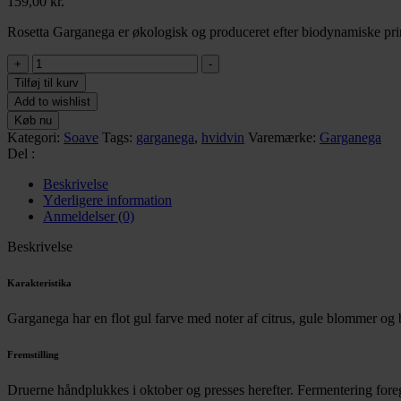
159,00
kr.
Rosetta Garganega er økologisk og produceret efter biodynamiske prin
Marco
+
-
Mosconi
Tilføj til kurv
Rosetta
Add to wishlist
Garganega
Køb nu
IGT
Kategori:
Soave
Tags:
garganega
,
hvidvin
Varemærke:
Garganega
antal
Del :
Beskrivelse
Yderligere information
Anmeldelser (0)
Beskrivelse
Karakteristika
Garganega har en flot gul farve med noter af citrus, gule blommer og b
Fremstilling
Druerne håndplukkes i oktober og presses herefter. Fermentering fore