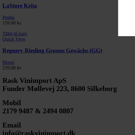
LaStore Krita
Puglia
159,00
kr.
Tilføj til kurv
Quick View
Regnery Riesling Grosses Gewächs (GG)
Mosel
259,00
kr.
Rask Vinimport ApS
Funder Møllevej 223, 8600 Silkeborg
Mobil
2179 9487 & 2494 0807
Email
info@raskvinimport.dk