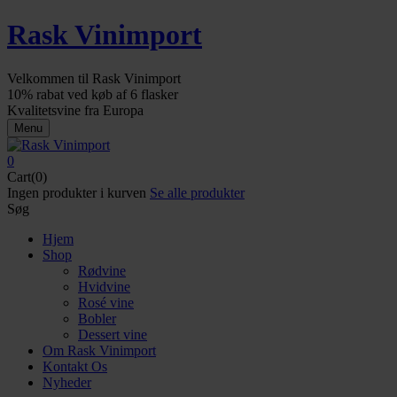
Rask Vinimport
Velkommen til Rask Vinimport
10% rabat ved køb af 6 flasker
Kvalitetsvine fra Europa
Menu
0
Cart(0)
Ingen produkter i kurven
Se alle produkter
Søg
Hjem
Shop
Rødvine
Hvidvine
Rosé vine
Bobler
Dessert vine
Om Rask Vinimport
Kontakt Os
Nyheder