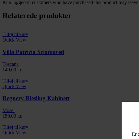
Kun logged in customers who have purchased this product may leave 
Relaterede produkter
Tilføj til kurv
Quick View
Villa Patrizia Sciamareti
Toscana
149,00
kr.
Tilføj til kurv
Quick View
Regnery Riesling Kabinett
Mosel
159,00
kr.
Tilføj til kurv
Quick View
Er 