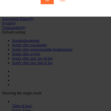
Refosco
(0)
Riesling
(0)
Rondinella
(8)
Sangiovese
(6)
Sauvignon Blanc
(0)
Syrah
(0)
Tempranillo
(9)
Default sorting
Standardsortering
Sortér efter popularitet
Sortér efter gennemsnitlig bedømmelse
Sortér efter nyeste
Sortér efter pris: lav til høj
Sortér efter pris: høj til lav
Showing the single result
Tilføj til kurv
Quick View