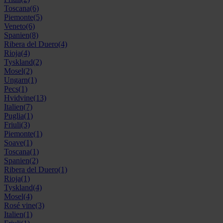
Toscana
(6)
Piemonte
(5)
Veneto
(6)
Spanien
(8)
Ribera del Duero
(4)
Rioja
(4)
Tyskland
(2)
Mosel
(2)
Ungarn
(1)
Pecs
(1)
Hvidvine
(13)
Italien
(7)
Puglia
(1)
Friuli
(3)
Piemonte
(1)
Soave
(1)
Toscana
(1)
Spanien
(2)
Ribera del Duero
(1)
Rioja
(1)
Tyskland
(4)
Mosel
(4)
Rosé vine
(3)
Italien
(1)