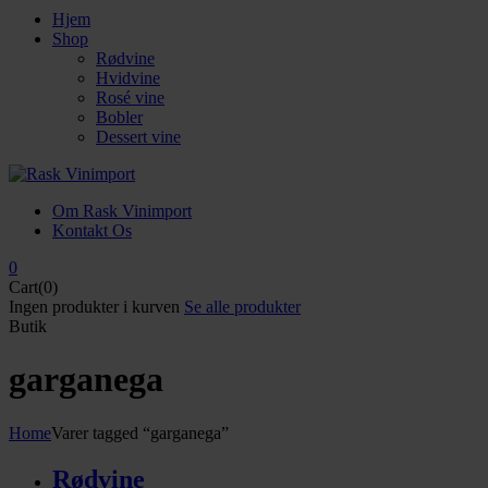
Hjem
Shop
Rødvine
Hvidvine
Rosé vine
Bobler
Dessert vine
Om Rask Vinimport
Kontakt Os
0
Cart(0)
Ingen produkter i kurven
Se alle produkter
Butik
garganega
Home
Varer tagged “garganega”
Rødvine