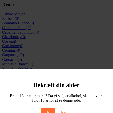
Druer
Albillo Mayor
(1)
Barbera
(0)
Bombino Bianco
(0)
Cabernet Franc
(1)
Cabernet Sauvignon
(4)
Chardonnay
(0)
Corvina
(7)
Corvinone
(0)
Croatina
(0)
Garganega
(0)
Garnache
(0)
Malvasia Bianca
(1)
Malvasia Rosso
(0)
Merlot
(0)
Molinara
(2)
Montepulciano
(0)
Bekræft din alder
Nebbiolo
(0)
Negroamaro
(1)
Er du 18 år eller mere ? Da vi sælger alkohol, skal du være
Petit Verdot
(0)
fyldt 18 år for at se denne side.
Pinot Grigio
(0)
Pinot Noir
(6)
Primotivo
(1)
Ja
Nej