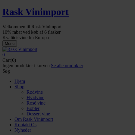
Rask Vinimport
Velkommen til Rask Vinimport
10% rabat ved køb af 6 flasker
Kvalitetsvine fra Europa
Menu
0
Cart(0)
Ingen produkter i kurven
Se alle produkter
Søg
Hjem
Shop
Rødvine
Hvidvine
Rosé vine
Bobler
Dessert vine
Om Rask Vinimport
Kontakt Os
Nyheder