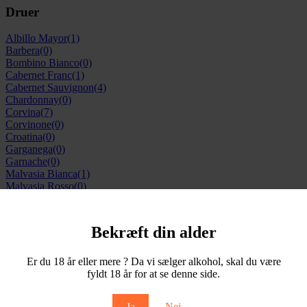
Druer
Albillo Mayor
(1)
Barbera
(0)
Bombino Bianco
(0)
Cabernet Franc
(1)
Cabernet Sauvignon
(4)
Chardonnay
(0)
Corvina
(7)
Corvinone
(0)
Croatina
(0)
Garganega
(0)
Garnache
(0)
Malvasia Bianca
(1)
Malvasia Rosso
(0)
Merlot
(0)
Molinara
(2)
Montepulciano
(0)
Bekræft din alder
Nebbiolo
(0)
Negroamaro
(1)
Petit Verdot
(0)
Er du 18 år eller mere ? Da vi sælger alkohol, skal du være
Pinot Grigio
(0)
fyldt 18 år for at se denne side.
Pinot Noir
(6)
Primotivo
(1)
Ja
Nej