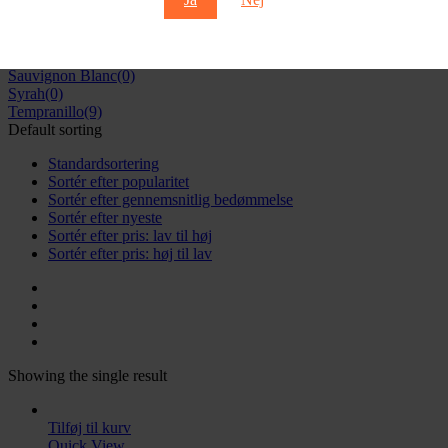
Refosco
(0)
Riesling
(0)
Rondinella
(8)
Sangiovese
(6)
Sauvignon Blanc
(0)
Syrah
(0)
Tempranillo
(9)
Default sorting
Standardsortering
Sortér efter popularitet
Sortér efter gennemsnitlig bedømmelse
Sortér efter nyeste
Sortér efter pris: lav til høj
Sortér efter pris: høj til lav
Showing the single result
Tilføj til kurv
Quick View