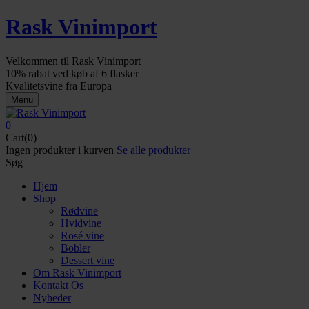
Rask Vinimport
Velkommen til Rask Vinimport
10% rabat ved køb af 6 flasker
Kvalitetsvine fra Europa
Menu
0
Cart(0)
Ingen produkter i kurven
Se alle produkter
Søg
Hjem
Shop
Rødvine
Hvidvine
Rosé vine
Bobler
Dessert vine
Om Rask Vinimport
Kontakt Os
Nyheder