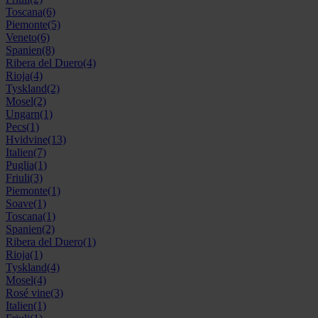
Toscana
(6)
Piemonte
(5)
Veneto
(6)
Spanien
(8)
Ribera del Duero
(4)
Rioja
(4)
Tyskland
(2)
Mosel
(2)
Ungarn
(1)
Pecs
(1)
Hvidvine
(13)
Italien
(7)
Puglia
(1)
Friuli
(3)
Piemonte
(1)
Soave
(1)
Toscana
(1)
Spanien
(2)
Ribera del Duero
(1)
Rioja
(1)
Tyskland
(4)
Mosel
(4)
Rosé vine
(3)
Italien
(1)