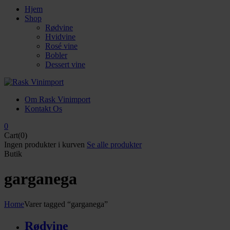
Hjem
Shop
Rødvine
Hvidvine
Rosé vine
Bobler
Dessert vine
Om Rask Vinimport
Kontakt Os
0
Cart(0)
Ingen produkter i kurven
Se alle produkter
Butik
garganega
Home
Varer tagged “garganega”
Rødvine