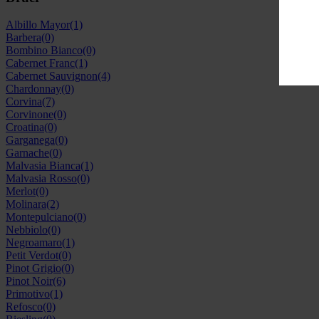
Albillo Mayor
(1)
Barbera
(0)
Bombino Bianco
(0)
Cabernet Franc
(1)
Cabernet Sauvignon
(4)
Chardonnay
(0)
Corvina
(7)
Corvinone
(0)
Croatina
(0)
Garganega
(0)
Garnache
(0)
Malvasia Bianca
(1)
Malvasia Rosso
(0)
Merlot
(0)
Molinara
(2)
Montepulciano
(0)
Nebbiolo
(0)
Negroamaro
(1)
Petit Verdot
(0)
Pinot Grigio
(0)
Pinot Noir
(6)
Primotivo
(1)
Refosco
(0)