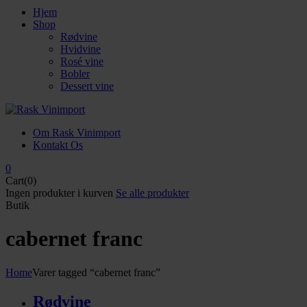
Hjem
Shop
Rødvine
Hvidvine
Rosé vine
Bobler
Dessert vine
Om Rask Vinimport
Kontakt Os
0
Cart(0)
Ingen produkter i kurven
Se alle produkter
Butik
cabernet franc
Home
Varer tagged “cabernet franc”
Rødvine