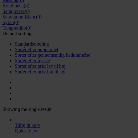
Riesling
(0)
Rondinella
(8)
Sangiovese
(6)
Sauvignon Blanc
(0)
Syrah
(0)
Tempranillo
(9)
Default sorting
Standardsortering
Sortér efter popularitet
Sortér efter gennemsnitlig bedømmelse
Sortér efter nyeste
Sortér efter pris: lav til høj
Sortér efter pris: høj til lav
Showing the single result
Tilføj til kurv
Quick View