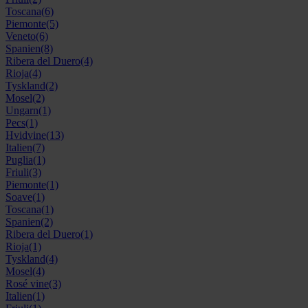
Toscana
(6)
Piemonte
(5)
Veneto
(6)
Spanien
(8)
Ribera del Duero
(4)
Rioja
(4)
Tyskland
(2)
Mosel
(2)
Ungarn
(1)
Pecs
(1)
Hvidvine
(13)
Italien
(7)
Puglia
(1)
Friuli
(3)
Piemonte
(1)
Soave
(1)
Toscana
(1)
Spanien
(2)
Ribera del Duero
(1)
Rioja
(1)
Tyskland
(4)
Mosel
(4)
Rosé vine
(3)
Italien
(1)