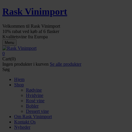
Rask Vinimport
Velkommen til Rask Vinimport
10% rabat ved køb af 6 flasker
Kvalitetsvine fra Europa
Menu
0
Cart(0)
Ingen produkter i kurven
Se alle produkter
Søg
Hjem
Shop
Rødvine
Hvidvine
Rosé vine
Bobler
Dessert vine
Om Rask Vinimport
Kontakt Os
Nyheder