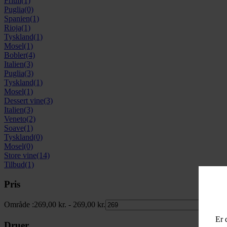
Friuli
(1)
Puglia
(0)
Spanien
(1)
Rioja
(1)
Tyskland
(1)
Mosel
(1)
Bobler
(4)
Italien
(3)
Puglia
(3)
Tyskland
(1)
Mosel
(1)
Dessert vine
(3)
Italien
(3)
Veneto
(2)
Soave
(1)
Tyskland
(0)
Mosel
(0)
Store vine
(14)
Tilbud
(1)
Pris
Område :
269,00
kr.
-
269,00
kr.
Er 
Druer