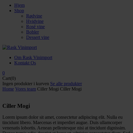
Hjem
Shop
Rødvine
Hvidvine
Rosé vine
Bobler
Dessert vine
Om Rask Vinimport
Kontakt Os
0
Cart(0)
Ingen produkter i kurven
Se alle produkter
Home
Vores team
Ciller Mogi
Ciller Mogi
Ciller Mogi
Lorem ipsum dolor sit amet, consectetur adipiscing elit. Nulla eu
tincidunt libero. Maecenas et imperdiet augue. Duis ullamcorper
venenatis lobortis. Aenean pellentesque nisi at tincidunt dignissim.