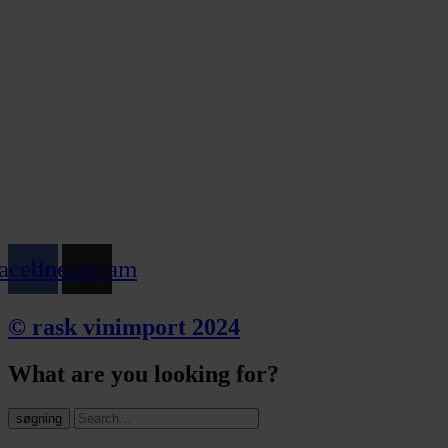
acebook
Instagram
© rask vinimport 2024
What are you looking for?
søgning