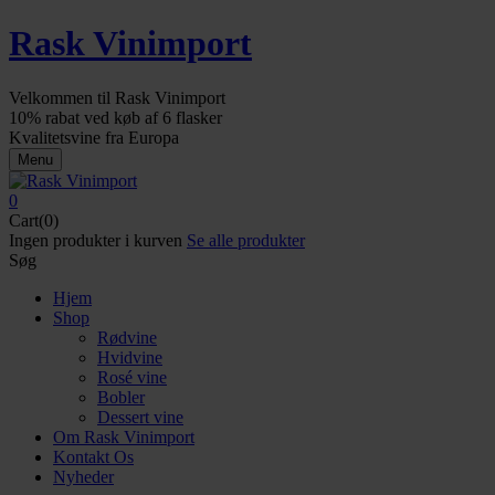
Rask Vinimport
Velkommen til Rask Vinimport
10% rabat ved køb af 6 flasker
Kvalitetsvine fra Europa
Menu
0
Cart(0)
Ingen produkter i kurven
Se alle produkter
Søg
Hjem
Shop
Rødvine
Hvidvine
Rosé vine
Bobler
Dessert vine
Om Rask Vinimport
Kontakt Os
Nyheder