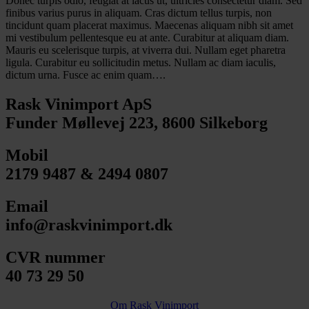
Donec turpis odio, feugiat at lacus ut, ultricies consectetur diam. Sed
finibus varius purus in aliquam. Cras dictum tellus turpis, non
tincidunt quam placerat maximus. Maecenas aliquam nibh sit amet
mi vestibulum pellentesque eu at ante. Curabitur at aliquam diam.
Mauris eu scelerisque turpis, at viverra dui. Nullam eget pharetra
ligula. Curabitur eu sollicitudin metus. Nullam ac diam iaculis,
dictum urna. Fusce ac enim quam….
Rask Vinimport ApS
Funder Møllevej 223, 8600 Silkeborg
Mobil
2179 9487 & 2494 0807
Email
info@raskvinimport.dk
CVR nummer
40 73 29 50
Om Rask Vinimport